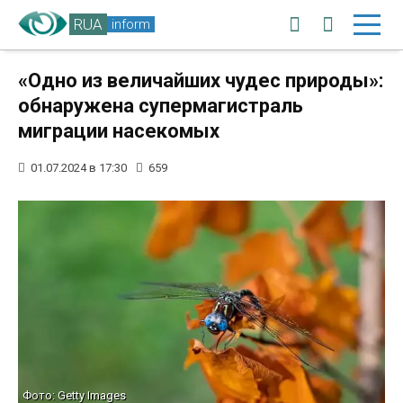
RUA
inform
«Одно из величайших чудес природы»:
обнаружена супермагистраль
миграции насекомых
01.07.2024 в 17:30
659
Фото: Getty Images