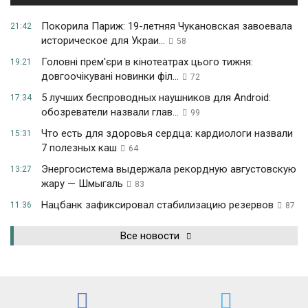
Покорила Париж: 19-летняя Чукановская завоевала
21:42
историческое для Украи...
58
Головні прем'єри в кінотеатрах цього тижня:
19:21
довгоочікувані новинки філ...
72
5 лучших беспроводных наушников для Android:
17:34
обозреватели назвали глав...
99
Что есть для здоровья сердца: кардиологи назвали
15:31
7 полезных каш
64
Энергосистема выдержала рекордную августовскую
13:27
жару — Шмыгаль
83
Нацбанк зафиксировал стабилизацию резервов
11:36
87
Все новости