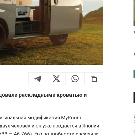
довали раскладными кроватью и
оригинальная модификация MyRoom.
вух человек и он уже продается в Японии
 633 — 46 766). Его подробности раскрыли