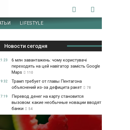
АТЬИ
LIFESTYLE
Новости сегодня
6 млн завантажень: чому користувачі
21:23
переходять на цей навігатор замість Google
Maps
110
Трамп требует от главы Пентагона
19:32
объяснений из-за дефицита ракет
78
Перевод денег на карту становится
17:19
вызовом: какие необычные новации вводят
банки
54