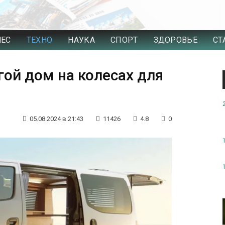
НЕС
ТЕХНО
НАУКА
СПОРТ
ЗДОРОВЬЕ
СТ
гой дом на колесах для
05.08.2024 в 21:43
11426
4.8
0