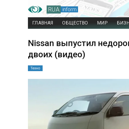
RUA
inform
ГЛАВНАЯ
ОБЩЕСТВО
МИР
БИЗ
Nissan выпустил недоро
двоих (видео)
Техно