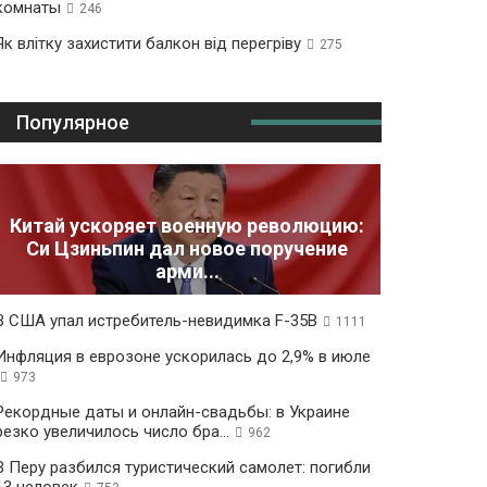
комнаты
246
Як влітку захистити балкон від перегріву
275
Популярное
Китай ускоряет военную революцию:
Си Цзиньпин дал новое поручение
арми...
В США упал истребитель-невидимка F-35B
1111
Инфляция в еврозоне ускорилась до 2,9% в июле
973
Рекордные даты и онлайн-свадьбы: в Украине
резко увеличилось число бра...
962
В Перу разбился туристический самолет: погибли