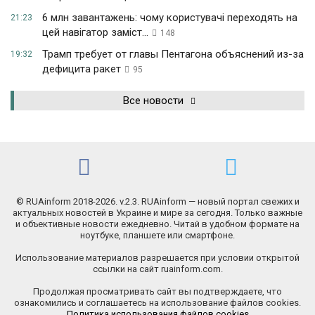
6 млн завантажень: чому користувачі переходять на
21:23
цей навігатор заміст...
148
Трамп требует от главы Пентагона объяснений из-за
19:32
дефицита ракет
95
Все новости
© RUAinform 2018-2026. v.2.3. RUAinform — новый портал свежих и
актуальных новостей в Украине и мире за сегодня. Только важные
и объективные новости ежедневно. Читай в удобном формате на
ноутбуке, планшете или смартфоне.
Использование материалов разрешается при условии открытой
ссылки на сайт ruainform.com.
Продолжая просматривать сайт вы подтверждаете, что
ознакомились и соглашаетесь на использование файлов cookies.
Политика использования файлов cookies