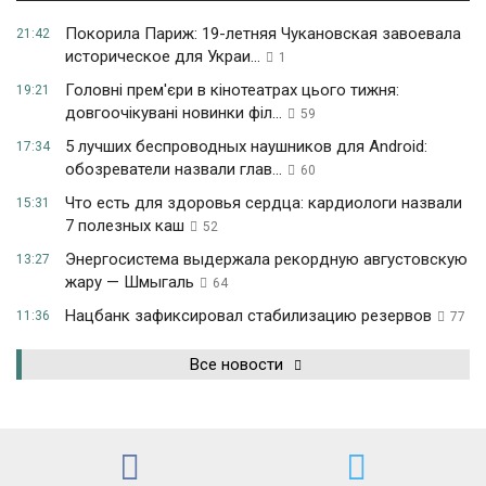
Покорила Париж: 19-летняя Чукановская завоевала
21:42
историческое для Украи...
1
Головні прем'єри в кінотеатрах цього тижня:
19:21
довгоочікувані новинки філ...
59
5 лучших беспроводных наушников для Android:
17:34
обозреватели назвали глав...
60
Что есть для здоровья сердца: кардиологи назвали
15:31
7 полезных каш
52
Энергосистема выдержала рекордную августовскую
13:27
жару — Шмыгаль
64
Нацбанк зафиксировал стабилизацию резервов
11:36
77
Все новости