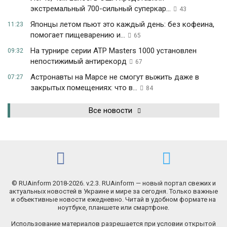
экстремальный 700-сильный суперкар...
43
Японцы летом пьют это каждый день: без кофеина,
11:23
помогает пищеварению и...
65
На турнире серии ATP Masters 1000 установлен
09:32
непостижимый антирекорд
67
Астронавты на Марсе не смогут выжить даже в
07:27
закрытых помещениях: что в...
84
Все новости
© RUAinform 2018-2026. v.2.3. RUAinform — новый портал свежих и
актуальных новостей в Украине и мире за сегодня. Только важные
и объективные новости ежедневно. Читай в удобном формате на
ноутбуке, планшете или смартфоне.
Использование материалов разрешается при условии открытой