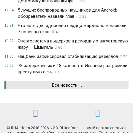
довгоочікувані новинки філ...
50
5 лучших беспроводных наушников для Android:
17:34
обозреватели назвали глав...
55
Что есть для здоровья сердца: кардиологи назвали
15:31
7 полезных каш
49
Энергосистема выдержала рекордную августовскую
13:27
жару — Шмыгаль
60
Нацбанк зафиксировал стабилизацию резервов
11:36
74
78 задержанных и 18 катеров: в Испании разгромили
09:29
преступную сеть
78
Все новости
© RUAinform 2018-2026. v.2.3. RUAinform — новый портал свежих и
актуальных новостей в Украине и мире за сегодня. Только важные