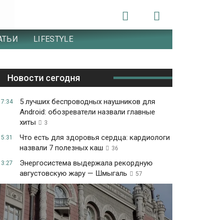
АТЬИ
LIFESTYLE
Новости сегодня
5 лучших беспроводных наушников для
17:34
Android: обозреватели назвали главные
хиты
3
Что есть для здоровья сердца: кардиологи
15:31
назвали 7 полезных каш
36
Энергосистема выдержала рекордную
13:27
августовскую жару — Шмыгаль
57