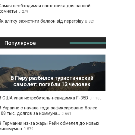
Самая необходимая сантехника для ванной
комнаты
279
Як влітку захистити балкон від перегріву
321
Популярное
В Перу разбился туристический
самолет: погибли 13 человек
В США упал истребитель-невидимка F-35B
1150
В Украине с начала года зафиксировано более
108 тыс. долгов за коммуна...
661
В Германии из-за жары Рейн обмелел до новых
минимумов
579