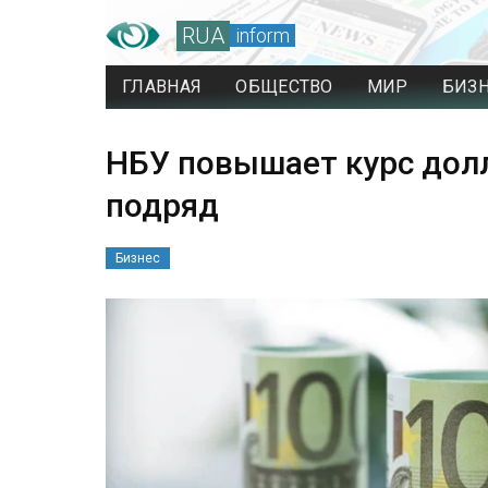
RUA
inform
ГЛАВНАЯ
ОБЩЕСТВО
МИР
БИЗ
НБУ повышает курс дол
подряд
Бизнес