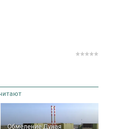
 читают
Обмеление Дуная