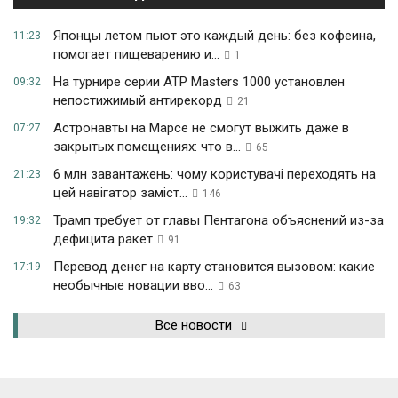
Японцы летом пьют это каждый день: без кофеина,
11:23
помогает пищеварению и...
1
На турнире серии ATP Masters 1000 установлен
09:32
непостижимый антирекорд
21
Астронавты на Марсе не смогут выжить даже в
07:27
закрытых помещениях: что в...
65
6 млн завантажень: чому користувачі переходять на
21:23
цей навігатор заміст...
146
Трамп требует от главы Пентагона объяснений из-за
19:32
дефицита ракет
91
Перевод денег на карту становится вызовом: какие
17:19
необычные новации вво...
63
Все новости