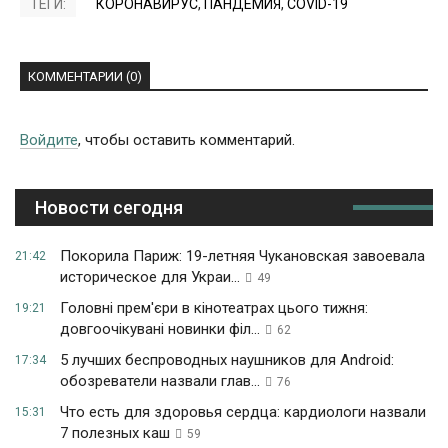
ТЕГИ:
КОРОНАВИРУС
,
ПАНДЕМИЯ
,
COVID-19
КОММЕНТАРИИ (0)
Войдите
, чтобы оставить комментарий.
Новости сегодня
Покорила Париж: 19-летняя Чукановская завоевала
21:42
историческое для Украи...
49
Головні прем'єри в кінотеатрах цього тижня:
19:21
довгоочікувані новинки філ...
62
5 лучших беспроводных наушников для Android:
17:34
обозреватели назвали глав...
76
Что есть для здоровья сердца: кардиологи назвали
15:31
7 полезных каш
59