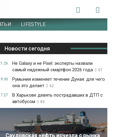
АТЬИ
LIFESTYLE
Новости сегодня
Не Galaxy и не Pixel: эксперты назвали
21:26
самый надежный смартфон 2026 года
57
Румыния изменяет течение Дуная: для чего
19:30
она это делает
62
В Харькове девять пострадавших в ДТП с
17:27
автобусом
83
Саудовская нефть исчезла с рынка