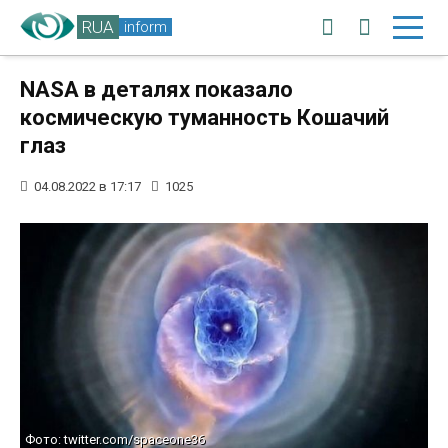
RUA
inform
NASA в деталях показало
космическую туманность Кошачий
глаз
04.08.2022 в 17:17
1025
Фото: twitter.com/spaceone36