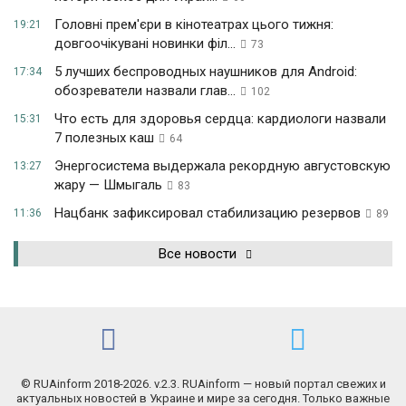
Головні прем'єри в кінотеатрах цього тижня:
19:21
довгоочікувані новинки філ...
73
5 лучших беспроводных наушников для Android:
17:34
обозреватели назвали глав...
102
Что есть для здоровья сердца: кардиологи назвали
15:31
7 полезных каш
64
Энергосистема выдержала рекордную августовскую
13:27
жару — Шмыгаль
83
Нацбанк зафиксировал стабилизацию резервов
11:36
89
Все новости
© RUAinform 2018-2026. v.2.3. RUAinform — новый портал свежих и
актуальных новостей в Украине и мире за сегодня. Только важные