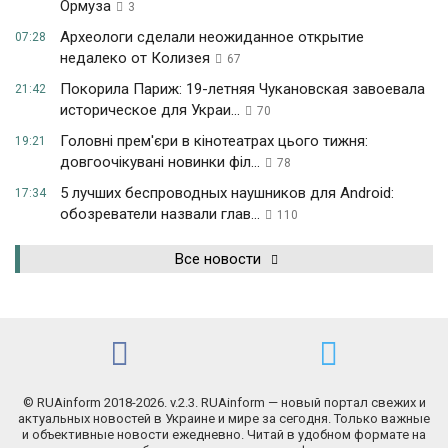
Ормуза
3
Археологи сделали неожиданное открытие
07:28
недалеко от Колизея
67
Покорила Париж: 19-летняя Чукановская завоевала
21:42
историческое для Украи...
70
Головні прем'єри в кінотеатрах цього тижня:
19:21
довгоочікувані новинки філ...
78
5 лучших беспроводных наушников для Android:
17:34
обозреватели назвали глав...
110
Все новости
© RUAinform 2018-2026. v.2.3. RUAinform — новый портал свежих и
актуальных новостей в Украине и мире за сегодня. Только важные
и объективные новости ежедневно. Читай в удобном формате на