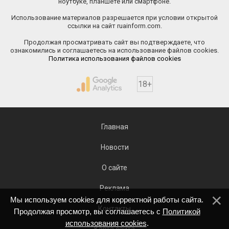
ноутбуке, планшете или смартфоне.
Использование материалов разрешается при условии открытой
ссылки на сайт ruainform.com.
Продолжая просматривать сайт вы подтверждаете, что
ознакомились и соглашаетесь на использование файлов cookies.
Политика использования файлов cookies
18+
Главная
Новости
О сайте
Реклама
Мы используем cookies для корректной работы сайта.
Контакты
Продолжая просмотр, вы соглашаетесь с
Политикой
использования cookies
.