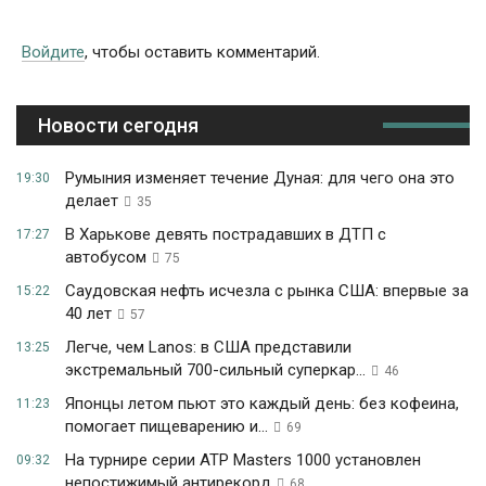
Войдите
, чтобы оставить комментарий.
Новости сегодня
Румыния изменяет течение Дуная: для чего она это
19:30
делает
35
В Харькове девять пострадавших в ДТП с
17:27
автобусом
75
Саудовская нефть исчезла с рынка США: впервые за
15:22
40 лет
57
Легче, чем Lanos: в США представили
13:25
экстремальный 700-сильный суперкар...
46
Японцы летом пьют это каждый день: без кофеина,
11:23
помогает пищеварению и...
69
На турнире серии ATP Masters 1000 установлен
09:32
непостижимый антирекорд
68