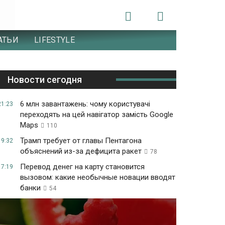
АТЬИ
LIFESTYLE
Новости сегодня
6 млн завантажень: чому користувачі
21:23
переходять на цей навігатор замість Google
Maps
110
Трамп требует от главы Пентагона
19:32
объяснений из-за дефицита ракет
78
Перевод денег на карту становится
17:19
вызовом: какие необычные новации вводят
банки
54