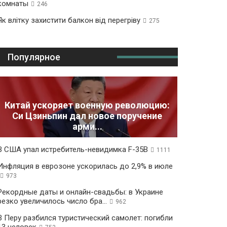
комнаты
246
Як влітку захистити балкон від перегріву
275
Популярное
Китай ускоряет военную революцию:
Си Цзиньпин дал новое поручение
арми...
В США упал истребитель-невидимка F-35B
1111
Инфляция в еврозоне ускорилась до 2,9% в июле
973
Рекордные даты и онлайн-свадьбы: в Украине
резко увеличилось число бра...
962
В Перу разбился туристический самолет: погибли