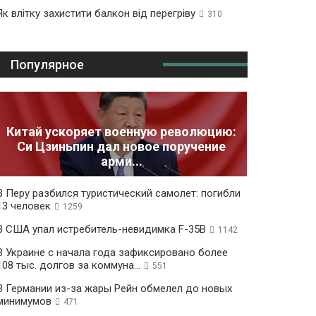
Як влітку захистити балкон від перегріву
310
Популярное
Китай ускоряет военную революцию:
Си Цзиньпин дал новое поручение
арми...
В Перу разбился туристический самолет: погибли
13 человек
1259
В США упал истребитель-невидимка F-35B
1142
В Украине с начала года зафиксировано более
108 тыс. долгов за коммуна...
551
В Германии из-за жары Рейн обмелел до новых
минимумов
471