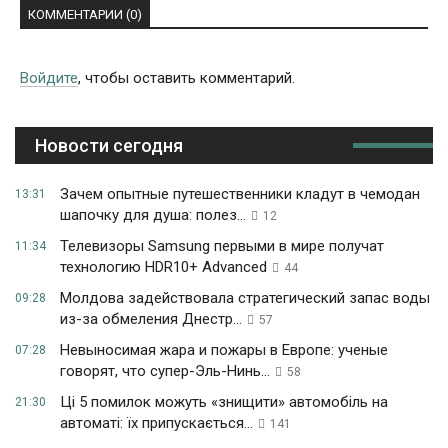
КОММЕНТАРИИ (0)
Войдите
, чтобы оставить комментарий.
Новости сегодня
Зачем опытные путешественники кладут в чемодан
13:31
шапочку для душа: полез...
12
Телевизоры Samsung первыми в мире получат
11:34
технологию HDR10+ Advanced
44
Молдова задействовала стратегический запас воды
09:28
из-за обмеления Днестр...
57
Невыносимая жара и пожары в Европе: ученые
07:28
говорят, что супер-Эль-Нинь...
58
Ці 5 помилок можуть «знищити» автомобіль на
21:30
автоматі: їх припускається...
141