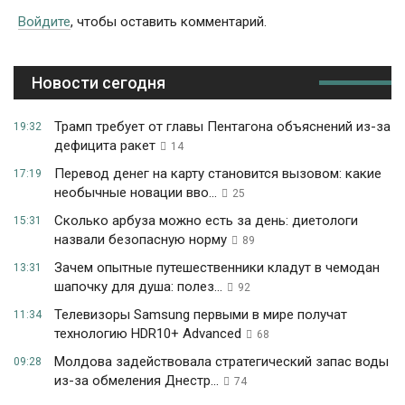
Войдите
, чтобы оставить комментарий.
Новости сегодня
Трамп требует от главы Пентагона объяснений из-за
19:32
дефицита ракет
14
Перевод денег на карту становится вызовом: какие
17:19
необычные новации вво...
25
Сколько арбуза можно есть за день: диетологи
15:31
назвали безопасную норму
89
Зачем опытные путешественники кладут в чемодан
13:31
шапочку для душа: полез...
92
Телевизоры Samsung первыми в мире получат
11:34
технологию HDR10+ Advanced
68
Молдова задействовала стратегический запас воды
09:28
из-за обмеления Днестр...
74