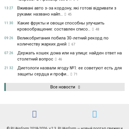
Вживані авто з-за кордону, які готові відривати з
13:27
руками: названо найп...
45
Какие фрукты и овощи способны улучшить
11:30
кровообращение: составлен списо...
48
Великобритания побила 30-летний рекорд по
09:26
количеству жарких дней
67
Держать кошек дома или на улице: найден ответ на
07:26
столетний вопрос
46
Диетологи назвали ягоду №1: ее советуют есть для
21:32
защиты сердца и профи...
71
Все новости
© RUAinform 2018-2026. v.2.3. RUAinform — новый портал свежих и