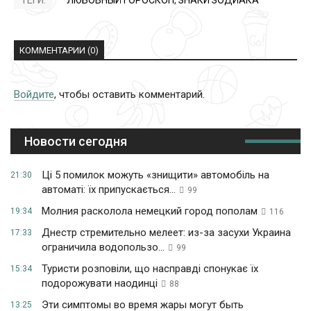
ТЕГИ:
ЛЮБОВНЫЙ ГОРОСКОП
,
ЗНАКИ ЗОДИАКА
КОММЕНТАРИИ (0)
Войдите
, чтобы оставить комментарий.
Новости сегодня
Ці 5 помилок можуть «знищити» автомобіль на
21:30
автоматі: їх припускається...
99
Молния расколола немецкий город пополам
19:34
116
Днестр стремительно мелеет: из-за засухи Украина
17:33
ограничила водопользо...
99
Туристи розповіли, що насправді спонукає їх
15:34
подорожувати наодинці
88
Эти симптомы во время жары могут быть
13:25