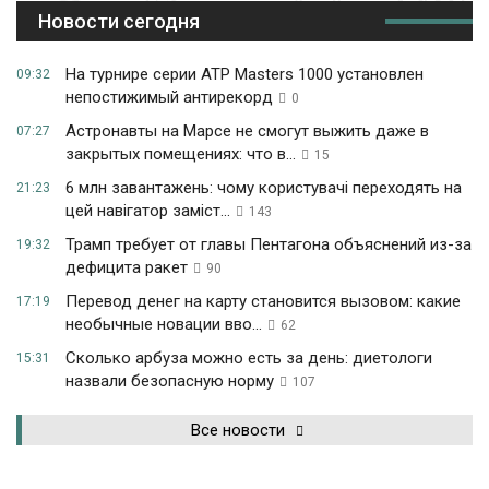
Новости сегодня
На турнире серии ATP Masters 1000 установлен
09:32
непостижимый антирекорд
0
Астронавты на Марсе не смогут выжить даже в
07:27
закрытых помещениях: что в...
15
6 млн завантажень: чому користувачі переходять на
21:23
цей навігатор заміст...
143
Трамп требует от главы Пентагона объяснений из-за
19:32
дефицита ракет
90
Перевод денег на карту становится вызовом: какие
17:19
необычные новации вво...
62
Сколько арбуза можно есть за день: диетологи
15:31
назвали безопасную норму
107
Все новости