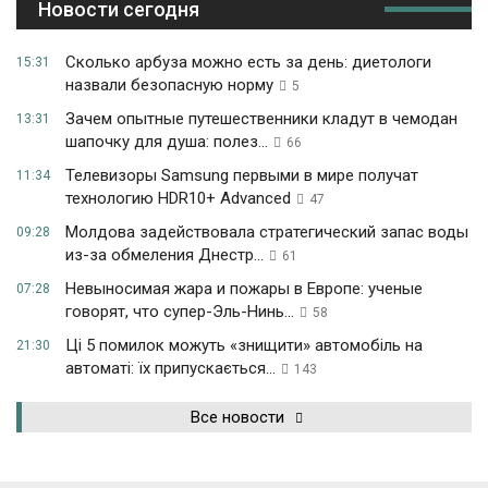
Новости сегодня
Сколько арбуза можно есть за день: диетологи
15:31
назвали безопасную норму
5
Зачем опытные путешественники кладут в чемодан
13:31
шапочку для душа: полез...
66
Телевизоры Samsung первыми в мире получат
11:34
технологию HDR10+ Advanced
47
Молдова задействовала стратегический запас воды
09:28
из-за обмеления Днестр...
61
Невыносимая жара и пожары в Европе: ученые
07:28
говорят, что супер-Эль-Нинь...
58
Ці 5 помилок можуть «знищити» автомобіль на
21:30
автоматі: їх припускається...
143
Все новости