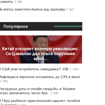
комнаты
228
Як влітку захистити балкон від перегріву
262
Популярное
Китай ускоряет военную революцию:
Си Цзиньпин дал новое поручение
арми...
В США упал истребитель-невидимка F-35B
1091
Инфляция в еврозоне ускорилась до 2,9% в июле
950
Рекордные даты и онлайн-свадьбы: в Украине
резко увеличилось число бра...
942
В Перу разбился туристический самолет: погибли