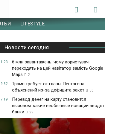
АТЬИ
LIFESTYLE
Новости сегодня
6 млн завантажень: чому користувачі
21:23
переходять на цей навігатор замість Google
Maps
2
Трамп требует от главы Пентагона
19:32
объяснений из-за дефицита ракет
50
Перевод денег на карту становится
17:19
вызовом: какие необычные новации вводят
банки
29