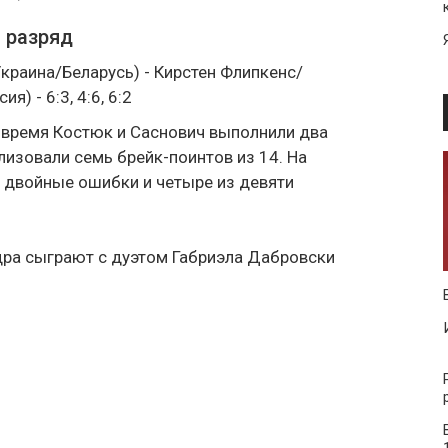
й разряд
краина/Беларусь) - Кирстен Флипкенс/
) - 6:3, 4:6, 6:2
о время Костюк и Саснович выполнили два
лизовали семь брейк-поинтов из 14. На
ри двойные ошибки и четыре из девяти
ндра сыграют с дуэтом Габриэла Дабровски