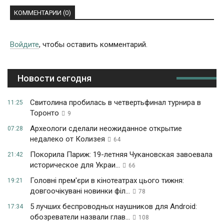
КОММЕНТАРИИ (0)
Войдите
, чтобы оставить комментарий.
Новости сегодня
Свитолина пробилась в четвертьфинал турнира в
11:25
Торонто
9
Археологи сделали неожиданное открытие
07:28
недалеко от Колизея
64
Покорила Париж: 19-летняя Чукановская завоевала
21:42
историческое для Украи...
66
Головні прем'єри в кінотеатрах цього тижня:
19:21
довгоочікувані новинки філ...
78
5 лучших беспроводных наушников для Android:
17:34
обозреватели назвали глав...
108