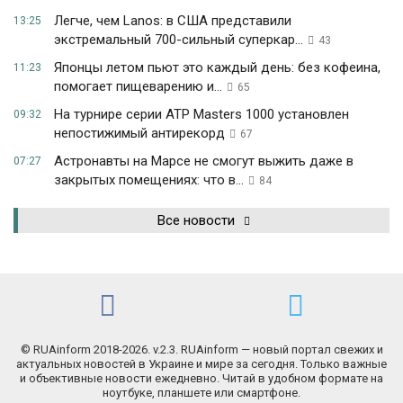
Легче, чем Lanos: в США представили
13:25
экстремальный 700-сильный суперкар...
43
Японцы летом пьют это каждый день: без кофеина,
11:23
помогает пищеварению и...
65
На турнире серии ATP Masters 1000 установлен
09:32
непостижимый антирекорд
67
Астронавты на Марсе не смогут выжить даже в
07:27
закрытых помещениях: что в...
84
Все новости
© RUAinform 2018-2026. v.2.3. RUAinform — новый портал свежих и
актуальных новостей в Украине и мире за сегодня. Только важные
и объективные новости ежедневно. Читай в удобном формате на
ноутбуке, планшете или смартфоне.