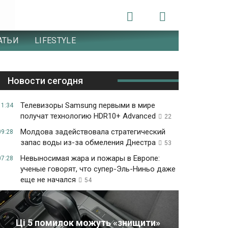
АТЬИ
LIFESTYLE
Новости сегодня
Телевизоры Samsung первыми в мире
11:34
получат технологию HDR10+ Advanced
22
Молдова задействовала стратегический
09:28
запас воды из-за обмеления Днестра
53
Невыносимая жара и пожары в Европе:
07:28
ученые говорят, что супер-Эль-Ниньо даже
еще не начался
54
Ці 5 помилок можуть «знищити»