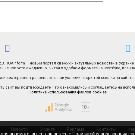
.2.3. RUAinform — новый портал свежих и актуальных новостей в Украине 
ные новости ежедневно. Читай в удобном формате на ноутбуке, планш
ние материалов разрешается при условии открытой ссылки на сайт rua
ь сайт вы подтверждаете, что ознакомились и соглашаетесь на исполь
Политика использования файлов cookies
18+
Новости
О сайте
Реклама
Контакты
Кар
лжая просмотр, вы соглашаетесь с
Политикой использования coo