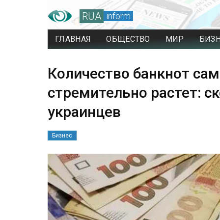
RUA
inform
ГЛАВНАЯ
ОБЩЕСТВО
МИР
БИЗ
Количество банкнот сам
стремительно растет: с
украинцев
Бизнес