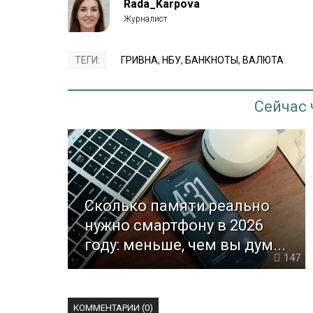
Rada_Karpova
ТЕГИ:
ГРИВНА
,
НБУ
,
БАНКНОТЫ
,
ВАЛЮТА
Сейчас
Сколько памяти реально
нужно смартфону в 2026
году: меньше, чем вы дум...
147
КОММЕНТАРИИ (0)