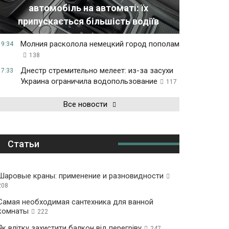
автомобіль на автоматі: їх
припускається більшість водіїв
Молния расколола немецкий город пополам
19:34
138
Днестр стремительно мелеет: из-за засухи
17:33
Украина ограничила водопользование
117
Все новости
Статьи
Шаровые краны: применение и разновидности
208
Самая необходимая сантехника для ванной
комнаты
222
Як влітку захистити балкон від перегріву
247