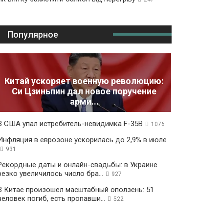
Популярное
Китай ускоряет военную революцию:
Си Цзиньпин дал новое поручение
арми...
В США упал истребитель-невидимка F-35B
1076
Инфляция в еврозоне ускорилась до 2,9% в июле
931
Рекордные даты и онлайн-свадьбы: в Украине
резко увеличилось число бра...
927
В Китае произошел масштабный оползень: 51
человек погиб, есть пропавши...
522