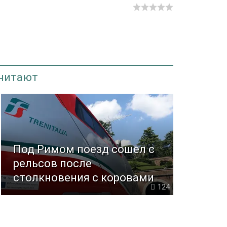
 читают
Под Римом поезд сошел с
рельсов после
столкновения с коровами
124