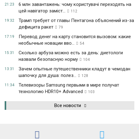
6 млн завантажень: чому користувачі переходять на
21:23
цей навігатор заміст...
112
Трамп требует от главы Пентагона объяснений из-за
19:32
дефицита ракет
79
Перевод денег на карту становится вызовом: какие
17:19
необычные новации вво...
54
Сколько арбуза можно есть за день: диетологи
15:31
назвали безопасную норму
104
Зачем опытные путешественники кладут в чемодан
13:31
шапочку для душа: полез...
128
Телевизоры Samsung первыми в мире получат
11:34
технологию HDR10+ Advanced
103
Все новости