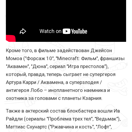
Кроме того, в фильме задействован Джейсон
Момоа ("Форсаж 10", "Minecraft: Фильм", франшизы
"Аквамен", "Дюна", сериал "Игра престолов"),
который, правда, теперь сыграет не супергероя
Артура Карри / Аквамена, а суперзлодея /
антигероя Лобо – инопланетного наемника и
охотника за головами с планеты Кзарния.
Также в актерский состав блокбастера вошли Ив
Райдли (сериалы "Проблема трех тел", "Ведьмак"),
Маттиас Схунартс ("Ржавчина и кость", "Лофт",