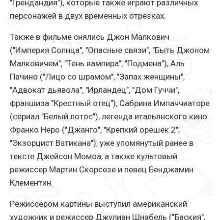
"Грендандия"), которые также играют различных
персонажей в двух временных отрезках.
Также в фильме снялись Джон Малкович
("Империя Солнца", "Опасные связи", "Быть Джоном
Малковичем", "Тень вампира", "Подмена"), Аль
Пачино ("Лицо со шрамом", "Запах женщины",
"Адвокат дьявола", "Ирландец", "Дом Гуччи",
франшиза "Крестный отец"), Сабрина Импаччиаторе
(сериал "Белый лотос"), легенда итальянского кино
Франко Неро ("Джанго", "Крепкий орешек 2",
"Экзорцист Ватикана"), уже упомянутый ранее в
тексте Джейсон Момоа, а также культовый
режиссер Мартин Скорсезе и певец Бенджамин
Клементин.
Режиссером картины выступил американский
художник и режиссер Джулиан Шнабель ("Баския",