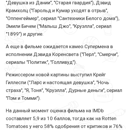
"Девушка из Дании", "Старая гвардия"), Дэвид
Крамхолц ("Гарольд и Кумар уходят в отрыв",
"Оппенгеймер", сериал "Сантехники Белого дома"),
Эмили Бичем ("Малыш Джо", "Круэлла", сериал
"1899") и другие.
А еще в фильме ожидается камео Супермена в
исполнении Дэвида Коренсвета ("Перл", "Смерчи",
сериалы "Политик", "Голливуд").
Режиссером новой картины выступил Крейг
Гиллеспи ("Ларс и настоящая девушка", "Ночь
страха", "Я, Тоня", "Круэлла", Дурные деньги", сериал
"Пэм и Томми").
На данный момент оценка фильма на IMDb
составляет 5,9 из 10 баллов, тогда как на Rotten
Tomatoes у него 58% одобрения от критиков и 76%