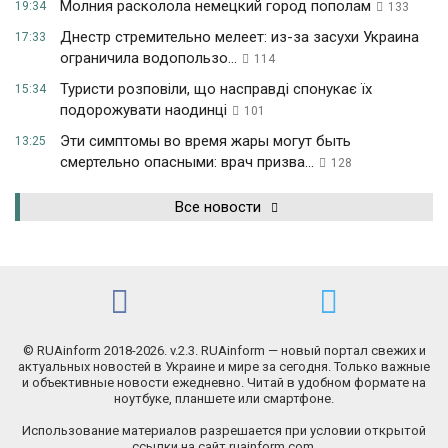
Молния расколола немецкий город пополам
19:34
133
Днестр стремительно мелеет: из-за засухи Украина
17:33
ограничила водопользо...
114
Туристи розповіли, що насправді спонукає їх
15:34
подорожувати наодинці
101
Эти симптомы во время жары могут быть
13:25
смертельно опасными: врач призва...
128
Все новости
© RUAinform 2018-2026. v.2.3. RUAinform — новый портал свежих и
актуальных новостей в Украине и мире за сегодня. Только важные
и объективные новости ежедневно. Читай в удобном формате на
ноутбуке, планшете или смартфоне.
Использование материалов разрешается при условии открытой
ссылки на сайт ruainform.com.