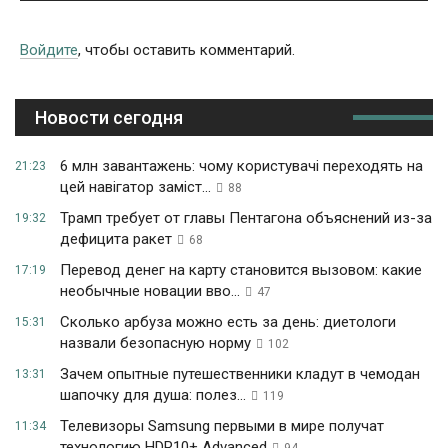
Войдите
, чтобы оставить комментарий.
Новости сегодня
6 млн завантажень: чому користувачі переходять на
21:23
цей навігатор заміст...
88
Трамп требует от главы Пентагона объяснений из-за
19:32
дефицита ракет
68
Перевод денег на карту становится вызовом: какие
17:19
необычные новации вво...
47
Сколько арбуза можно есть за день: диетологи
15:31
назвали безопасную норму
102
Зачем опытные путешественники кладут в чемодан
13:31
шапочку для душа: полез...
119
Телевизоры Samsung первыми в мире получат
11:34
технологию HDR10+ Advanced