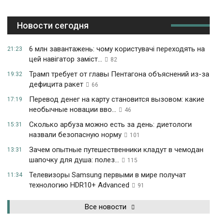
Новости сегодня
6 млн завантажень: чому користувачі переходять на
21:23
цей навігатор заміст...
82
Трамп требует от главы Пентагона объяснений из-за
19:32
дефицита ракет
66
Перевод денег на карту становится вызовом: какие
17:19
необычные новации вво...
46
Сколько арбуза можно есть за день: диетологи
15:31
назвали безопасную норму
101
Зачем опытные путешественники кладут в чемодан
13:31
шапочку для душа: полез...
115
Телевизоры Samsung первыми в мире получат
11:34
технологию HDR10+ Advanced
91
Все новости