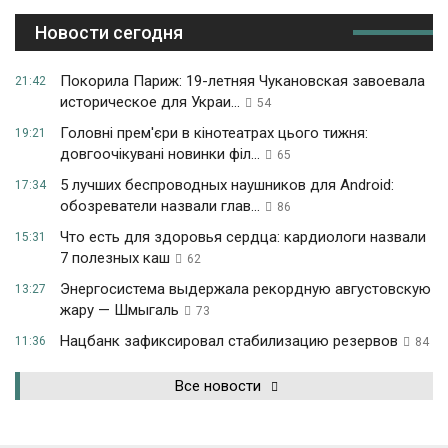
Новости сегодня
Покорила Париж: 19-летняя Чукановская завоевала
21:42
историческое для Украи...
54
Головні прем'єри в кінотеатрах цього тижня:
19:21
довгоочікувані новинки філ...
65
5 лучших беспроводных наушников для Android:
17:34
обозреватели назвали глав...
86
Что есть для здоровья сердца: кардиологи назвали
15:31
7 полезных каш
62
Энергосистема выдержала рекордную августовскую
13:27
жару — Шмыгаль
73
Нацбанк зафиксировал стабилизацию резервов
11:36
84
Все новости