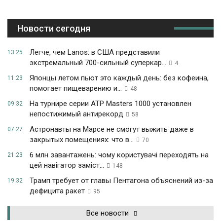
Новости сегодня
Легче, чем Lanos: в США представили
13:25
экстремальный 700-сильный суперкар...
4
Японцы летом пьют это каждый день: без кофеина,
11:23
помогает пищеварению и...
48
На турнире серии ATP Masters 1000 установлен
09:32
непостижимый антирекорд
58
Астронавты на Марсе не смогут выжить даже в
07:27
закрытых помещениях: что в...
70
6 млн завантажень: чому користувачі переходять на
21:23
цей навігатор заміст...
148
Трамп требует от главы Пентагона объяснений из-за
19:32
дефицита ракет
95
Все новости