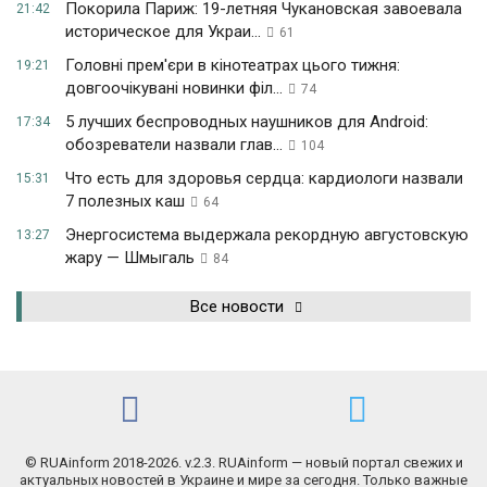
Покорила Париж: 19-летняя Чукановская завоевала
21:42
историческое для Украи...
61
Головні прем'єри в кінотеатрах цього тижня:
19:21
довгоочікувані новинки філ...
74
5 лучших беспроводных наушников для Android:
17:34
обозреватели назвали глав...
104
Что есть для здоровья сердца: кардиологи назвали
15:31
7 полезных каш
64
Энергосистема выдержала рекордную августовскую
13:27
жару — Шмыгаль
84
Все новости
© RUAinform 2018-2026. v.2.3. RUAinform — новый портал свежих и
актуальных новостей в Украине и мире за сегодня. Только важные