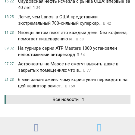
Саудовская нефть исчезла с рынка США: впервые за
15:22
40 лет
39
Легче, чем Lanos: в США представили
13:25
экстремальный 700-сильный суперкар...
42
Японцы летом пьют это каждый день: без кофеина,
11:23
помогает пищеварению и...
58
На турнире серии ATP Masters 1000 установлен
09:32
непостижимый антирекорд
64
Астронавты на Марсе не смогут выжить даже в
07:27
закрытых помещениях: что в...
77
6 млн завантажень: чому користувачі переходять на
21:23
цей навігатор заміст...
159
Все новости