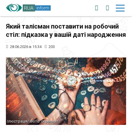
RUA
inform
Який талісман поставити на робочий
стіл: підказка у вашій даті народження
28.06.2026 в 15:34
203
Ілюстрація/ Фото: скріншот