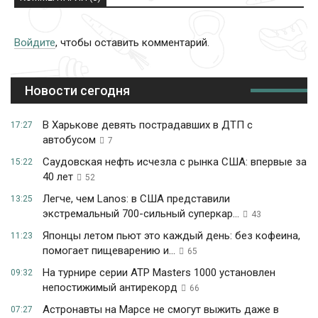
Войдите
, чтобы оставить комментарий.
Новости сегодня
В Харькове девять пострадавших в ДТП с
17:27
автобусом
7
Саудовская нефть исчезла с рынка США: впервые за
15:22
40 лет
52
Легче, чем Lanos: в США представили
13:25
экстремальный 700-сильный суперкар...
43
Японцы летом пьют это каждый день: без кофеина,
11:23
помогает пищеварению и...
65
На турнире серии ATP Masters 1000 установлен
09:32
непостижимый антирекорд
66
Астронавты на Марсе не смогут выжить даже в
07:27