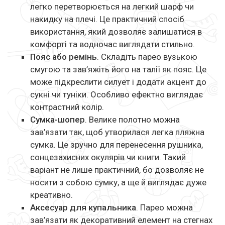
легко перетворюється на легкий шарф чи
накидку на плечі. Це практичний спосіб
використання, який дозволяє залишатися в
комфорті та водночас виглядати стильно.
Пояс або ремінь
. Складіть парео вузькою
смугою та зав’яжіть його на талії як пояс. Це
може підкреслити силует і додати акцент до
сукні чи туніки. Особливо ефектно виглядає
контрастний колір.
Сумка-шопер
. Велике полотно можна
зав’язати так, щоб утворилася легка пляжна
сумка. Це зручно для перенесення рушника,
сонцезахисних окулярів чи книги. Такий
варіант не лише практичний, бо дозволяє не
носити з собою сумку, а ще й виглядає дуже
креативно.
Аксесуар для купальника
. Парео можна
зав’язати як декоративний елемент на стегнах