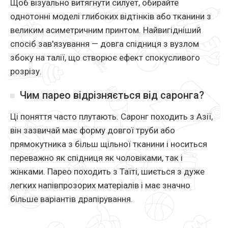
Щоб візуально витягнути силует, обирайте
однотонні моделі глибоких відтінків або тканини з
великим асиметричним принтом. Найвигідніший
спосіб зав'язування — довга спідниця з вузлом
збоку на талії, що створює ефект спокусливого
розрізу.
Чим парео відрізняється від саронга?
Ці поняття часто плутають. Саронг походить з Азії,
він зазвичай має форму довгої труби або
прямокутника з більш щільної тканини і носиться
переважно як спідниця як чоловіками, так і
жінками. Парео походить з Таїті, шиється з дуже
легких напівпрозорих матеріалів і має значно
більше варіантів драпірування.