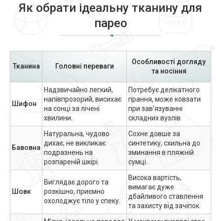
Як обрати ідеальну тканину для
парео
Особливості догляду
Тканина
Головні переваги
та носіння
Надзвичайно легкий,
Потребує делікатного
напівпрозорий, висихає
прання, може ковзати
Шифон
на сонці за лічені
при зав'язуванні
хвилини.
складних вузлів.
Натуральна, чудово
Сохне довше за
дихає, не викликає
синтетику, схильна до
Бавовна
подразнень на
зминання в пляжній
розпареній шкірі.
сумці.
Висока вартість,
Виглядає дорого та
вимагає дуже
Шовк
розкішно, приємно
дбайливого ставлення
охолоджує тіло у спеку.
та захисту від зачіпок.