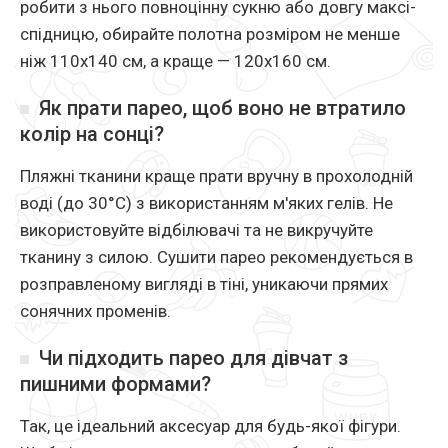
робити з нього повноцінну сукню або довгу максі-
спідницю, обирайте полотна розміром не менше
ніж 110х140 см, а краще — 120х160 см.
Як прати парео, щоб воно не втратило
колір на сонці?
Пляжні тканини краще прати вручну в прохолодній
воді (до 30°C) з використанням м'яких гелів. Не
використовуйте відбілювачі та не викручуйте
тканину з силою. Сушити парео рекомендується в
розправленому вигляді в тіні, уникаючи прямих
сонячних променів.
Чи підходить парео для дівчат з
пишними формами?
Так, це ідеальний аксесуар для будь-якої фігури.