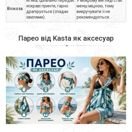
М'яка, ідеально передає
У мокрому вигляді стає
яскраві принти, гарно
менш міцною, тому
Віскоза
драпірується (спадає
викручувати її не
хвилями).
рекомендується.
Парео від Kasta як аксесуар