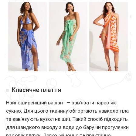
Класичне плаття
Найпоширеніший варіант — зав’язати парео як
сукню. Для цього тканину обгортають навколо тіла
та зав’язують вузол на шиї. Такий спосіб підходить
для швидкого виходу з води до бару чи прогулянки
вздовж пляжу. Легко, жіночно та практично.