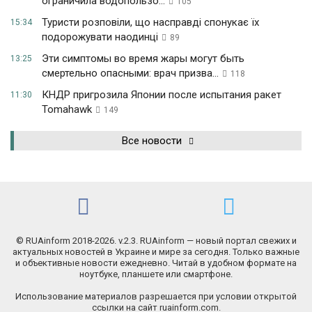
ограничила водопользо...
105
Туристи розповіли, що насправді спонукає їх
15:34
подорожувати наодинці
89
Эти симптомы во время жары могут быть
13:25
смертельно опасными: врач призва...
118
КНДР пригрозила Японии после испытания ракет
11:30
Tomahawk
149
Все новости
© RUAinform 2018-2026. v.2.3. RUAinform — новый портал свежих и
актуальных новостей в Украине и мире за сегодня. Только важные
и объективные новости ежедневно. Читай в удобном формате на
ноутбуке, планшете или смартфоне.
Использование материалов разрешается при условии открытой
ссылки на сайт ruainform.com.