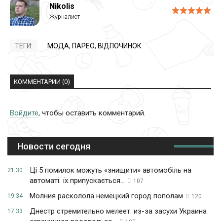
Nikolis
ТЕГИ:
МОДА
,
ПАРЕО
,
ВІДПОЧИНОК
КОММЕНТАРИИ (0)
Войдите
, чтобы оставить комментарий.
Новости сегодня
Ці 5 помилок можуть «знищити» автомобіль на
21:30
автоматі: їх припускається...
107
Молния расколола немецкий город пополам
19:34
120
Днестр стремительно мелеет: из-за засухи Украина
17:33