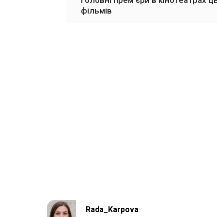
Головні прем'єри в кінотеатрах ц
фільмів
Rada_Karpova