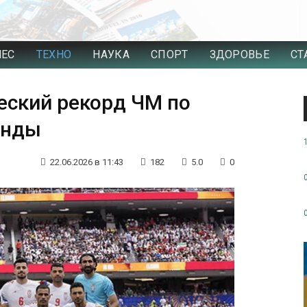
НЕС
ТЕХНО
НАУКА
СПОРТ
ЗДОРОВЬЕ
СТ
еский рекорд ЧМ по
анды
22.06.2026 в 11:43
182
5.0
0