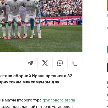
остава сборной Ирана превысил 32
торическим максимумом для
 в матче второго тура
группового этапа
 команда в данной встрече установила