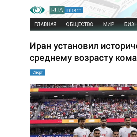
RUA
inform
ГЛАВНАЯ
ОБЩЕСТВО
МИР
БИЗ
Иран установил историч
среднему возрасту ком
Спорт