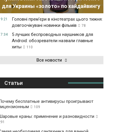
для Украины «золото» по хайдайвингу
Головні прем'єри в кінотеатрах цього тижня:
19:21
довгоочікувані новинки фільмів
78
5 лучших беспроводных наушников для
17:34
Android: обозреватели назвали главные
хиты
110
Все новости
Статьи
Почему бесплатные антивирусы проигрывают
лицензионным
109
Шаровые краны: применение и разновидности
291
Самая необходимая сантехника для ванной