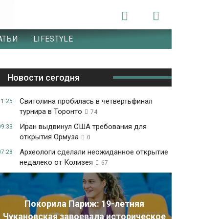
АТЬИ
LIFESTYLE
Новости сегодня
Свитолина пробилась в четвертьфинал
11:25
турнира в Торонто
74
Иран выдвинул США требования для
09:33
открытия Ормуза
0
Археологи сделали неожиданное открытие
07:28
недалеко от Колизея
67
Покорила Париж: 19-летняя
Чукановская завоевала историческое