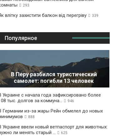
комнаты
293
Як влітку захистити балкон від перегріву
339
Популярное
В Перу разбился туристический
самолет: погибли 13 человек
В Украине с начала года зафиксировано более
108 тыс. долгов за коммуна...
946
В Германии из-за жары Рейн обмелел до новых
минимумов
888
В Украине ввели новый ветпаспорт для животных:
нужно ли менять старый ...
625