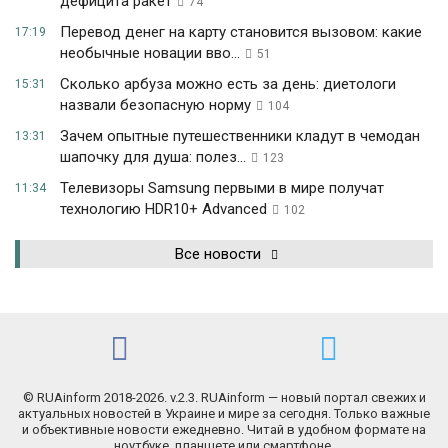
дефицита ракет
74
Перевод денег на карту становится вызовом: какие
17:19
необычные новации вво...
51
Сколько арбуза можно есть за день: диетологи
15:31
назвали безопасную норму
104
Зачем опытные путешественники кладут в чемодан
13:31
шапочку для душа: полез...
123
Телевизоры Samsung первыми в мире получат
11:34
технологию HDR10+ Advanced
102
Все новости
© RUAinform 2018-2026. v.2.3. RUAinform — новый портал свежих и
актуальных новостей в Украине и мире за сегодня. Только важные
и объективные новости ежедневно. Читай в удобном формате на
ноутбуке, планшете или смартфоне.