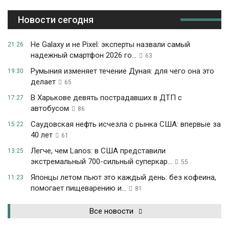
Новости сегодня
Не Galaxy и не Pixel: эксперты назвали самый
21:26
надежный смартфон 2026 го...
63
Румыния изменяет течение Дуная: для чего она это
19:30
делает
65
В Харькове девять пострадавших в ДТП с
17:27
автобусом
86
Саудовская нефть исчезла с рынка США: впервые за
15:22
40 лет
61
Легче, чем Lanos: в США представили
13:25
экстремальный 700-сильный суперкар...
55
Японцы летом пьют это каждый день: без кофеина,
11:23
помогает пищеварению и...
81
Все новости