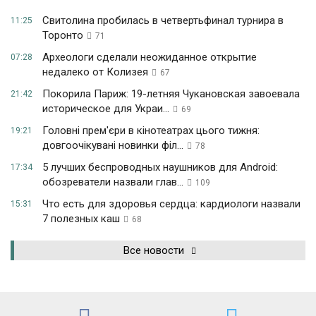
Свитолина пробилась в четвертьфинал турнира в
11:25
Торонто
71
Археологи сделали неожиданное открытие
07:28
недалеко от Колизея
67
Покорила Париж: 19-летняя Чукановская завоевала
21:42
историческое для Украи...
69
Головні прем'єри в кінотеатрах цього тижня:
19:21
довгоочікувані новинки філ...
78
5 лучших беспроводных наушников для Android:
17:34
обозреватели назвали глав...
109
Что есть для здоровья сердца: кардиологи назвали
15:31
7 полезных каш
68
Все новости