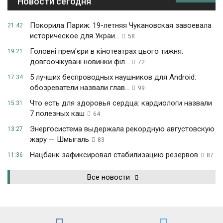
Новости сегодня
Покорила Париж: 19-летняя Чукановская завоевала
21:42
историческое для Украи...
58
Головні прем'єри в кінотеатрах цього тижня:
19:21
довгоочікувані новинки філ...
72
5 лучших беспроводных наушников для Android:
17:34
обозреватели назвали глав...
99
Что есть для здоровья сердца: кардиологи назвали
15:31
7 полезных каш
64
Энергосистема выдержала рекордную августовскую
13:27
жару — Шмыгаль
83
Нацбанк зафиксировал стабилизацию резервов
11:36
87
Все новости