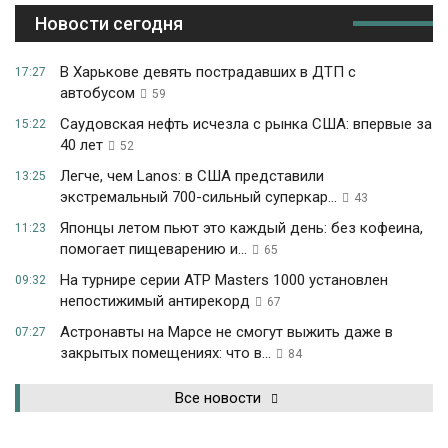
Новости сегодня
В Харькове девять пострадавших в ДТП с
17:27
автобусом
59
Саудовская нефть исчезла с рынка США: впервые за
15:22
40 лет
52
Легче, чем Lanos: в США представили
13:25
экстремальный 700-сильный суперкар...
43
Японцы летом пьют это каждый день: без кофеина,
11:23
помогает пищеварению и...
65
На турнире серии ATP Masters 1000 установлен
09:32
непостижимый антирекорд
67
Астронавты на Марсе не смогут выжить даже в
07:27
закрытых помещениях: что в...
84
Все новости