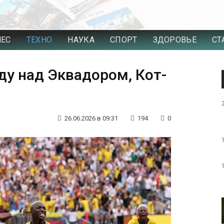
НЕС
ТЕХНО
НАУКА
СПОРТ
ЗДОРОВЬЕ
СТ
ду над Эквадором, Кот-
26.06.2026 в 09:31
194
0