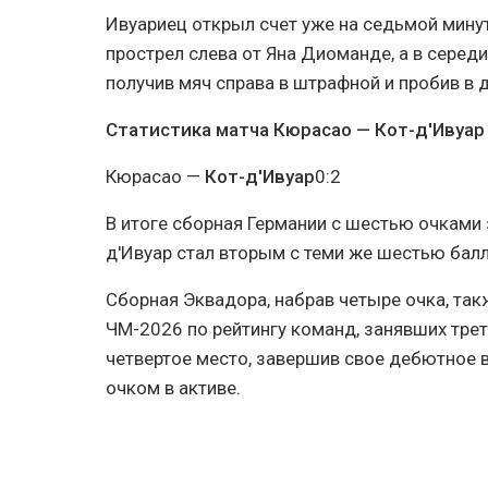
Ивуариец открыл счет уже на седьмой минут
прострел слева от Яна Диоманде, а в середи
получив мяч справа в штрафной и пробив в д
Статистика матча Кюрасао — Кот-д'Ивуар 
Кюрасао —
Кот-д'Ивуар
0:2
В итоге сборная Германии с шестью очками з
д'Ивуар стал вторым с теми же шестью бал
Сборная Эквадора, набрав четыре очка, та
ЧМ-2026 по рейтингу команд, занявших трет
четвертое место, завершив свое дебютное 
очком в активе.