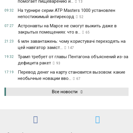
помогает пищеварению и...
13
На турнире серии ATP Masters 1000 установлен
09:32
непостижимый антирекорд
52
Астронавты на Марсе не смогут выжить даже в
07:27
закрытых помещениях: что в...
65
6 млн завантажень: чому користувачі переходять на
21:23
цей навігатор заміст...
147
Трамп требует от главы Пентагона объяснений из-за
19:32
дефицита ракет
93
Перевод денег на карту становится вызовом: какие
17:19
необычные новации вво...
67
Все новости