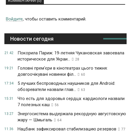
КОММЕНТАРИИ (0)
Войдите
, чтобы оставить комментарий.
Новости сегодня
Покорила Париж: 19-летняя Чукановская завоевала
21:42
историческое для Украи...
28
Головні прем'єри в кінотеатрах цього тижня:
19:21
довгоочікувані новинки філ...
60
5 лучших беспроводных наушников для Android:
17:34
обозреватели назвали глав...
63
Что есть для здоровья сердца: кардиологи назвали
15:31
7 полезных каш
56
Энергосистема выдержала рекордную августовскую
13:27
жару — Шмыгаль
64
Нацбанк зафиксировал стабилизацию резервов
11:36
77