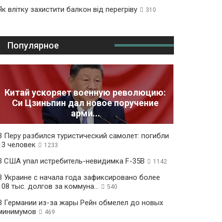
Як влітку захистити балкон від перегріву
310
Популярное
Китай ускоряет военную революцию:
Си Цзиньпин дал новое поручение
арми...
В Перу разбился туристический самолет: погибли
13 человек
1233
В США упал истребитель-невидимка F-35B
1142
В Украине с начала года зафиксировано более
108 тыс. долгов за коммуна...
540
В Германии из-за жары Рейн обмелел до новых
минимумов
469