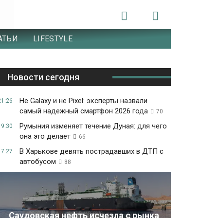
АТЬИ
LIFESTYLE
Новости сегодня
Не Galaxy и не Pixel: эксперты назвали
21:26
самый надежный смартфон 2026 года
70
Румыния изменяет течение Дуная: для чего
19:30
она это делает
66
В Харькове девять пострадавших в ДТП с
17:27
автобусом
88
Саудовская нефть исчезла с рынка