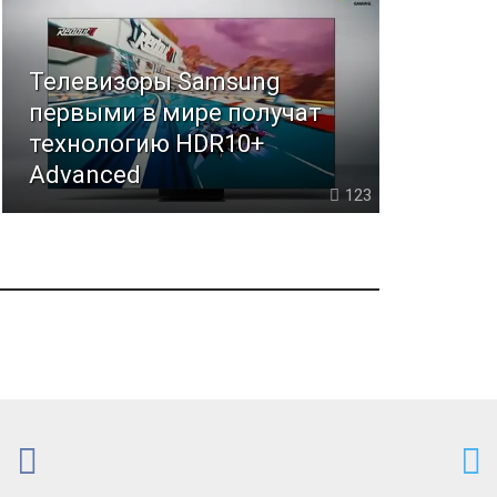
Телевизоры Samsung
первыми в мире получат
технологию HDR10+
Advanced
123