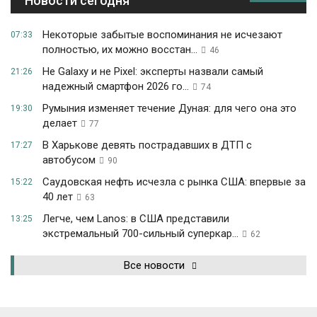
Новости сегодня
Некоторые забытые воспоминания не исчезают
07:33
полностью, их можно восстан...
46
Не Galaxy и не Pixel: эксперты назвали самый
21:26
надежный смартфон 2026 го...
74
Румыния изменяет течение Дуная: для чего она это
19:30
делает
77
В Харькове девять пострадавших в ДТП с
17:27
автобусом
90
Саудовская нефть исчезла с рынка США: впервые за
15:22
40 лет
63
Легче, чем Lanos: в США представили
13:25
экстремальный 700-сильный суперкар...
62
Все новости