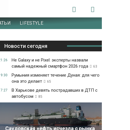
АТЬИ
LIFESTYLE
Новости сегодня
Не Galaxy и не Pixel: эксперты назвали
21:26
самый надежный смартфон 2026 года
63
Румыния изменяет течение Дуная: для чего
19:30
она это делает
65
В Харькове девять пострадавших в ДТП с
17:27
автобусом
85
Саудовская нефть исчезла с рынка