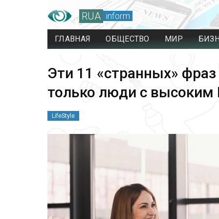
RUA
inform
ГЛАВНАЯ
ОБЩЕСТВО
МИР
БИЗ
Эти 11 «странных» фраз
только люди с высоким 
LifeStyle