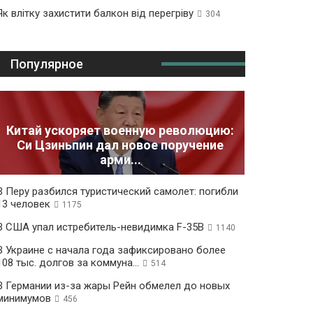
Як влітку захистити балкон від перегріву
304
Популярное
Китай ускоряет военную революцию:
Си Цзиньпин дал новое поручение
арми...
В Перу разбился туристический самолет: погибли
13 человек
1175
В США упал истребитель-невидимка F-35B
1140
В Украине с начала года зафиксировано более
108 тыс. долгов за коммуна...
514
В Германии из-за жары Рейн обмелел до новых
минимумов
456