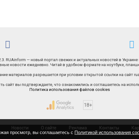
.2.3. RUAinform — новый портал свежих и актуальных новостей в Украине 
ные новости ежедневно. Читай в удобном формате на ноутбуке, планш
ние материалов разрешается при условии открытой ссылки на сайт rua
ь сайт вы подтверждаете, что ознакомились и соглашаетесь на исполь
Политика использования файлов cookies
18+
Новости
О сайте
Реклама
Контакты
Кар
лжая просмотр, вы соглашаетесь с
Политикой использования coo