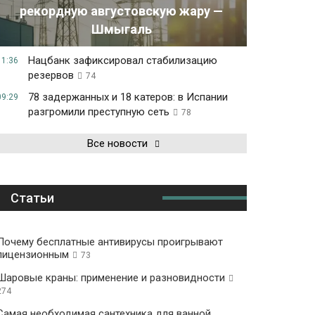
рекордную августовскую жару —
Шмыгаль
Нацбанк зафиксировал стабилизацию
11:36
резервов
74
78 задержанных и 18 катеров: в Испании
09:29
разгромили преступную сеть
78
Все новости
Статьи
Почему бесплатные антивирусы проигрывают
лицензионным
73
Шаровые краны: применение и разновидности
274
Самая необходимая сантехника для ванной