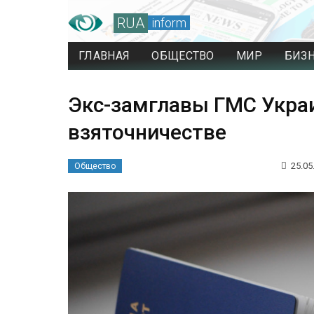
RUA
inform
ГЛАВНАЯ
ОБЩЕСТВО
МИР
БИЗ
Экс-замглавы ГМС Укра
взяточничестве
25.05
Общество