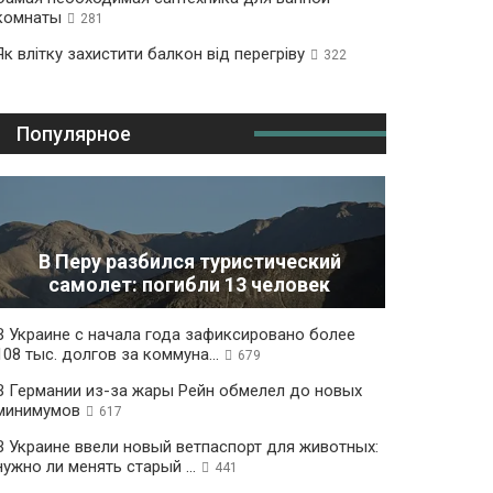
комнаты
281
Як влітку захистити балкон від перегріву
322
Популярное
В Перу разбился туристический
самолет: погибли 13 человек
В Украине с начала года зафиксировано более
108 тыс. долгов за коммуна...
679
В Германии из-за жары Рейн обмелел до новых
минимумов
617
В Украине ввели новый ветпаспорт для животных:
нужно ли менять старый ...
441