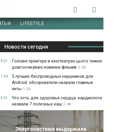
АТЬИ
LIFESTYLE
Новости сегодня
Головні прем'єри в кінотеатрах цього тижня:
19:21
довгоочікувані новинки фільмів
50
5 лучших беспроводных наушников для
17:34
Android: обозреватели назвали главные
хиты
55
Что есть для здоровья сердца: кардиологи
15:31
назвали 7 полезных каш
49
Энергосистема выдержала