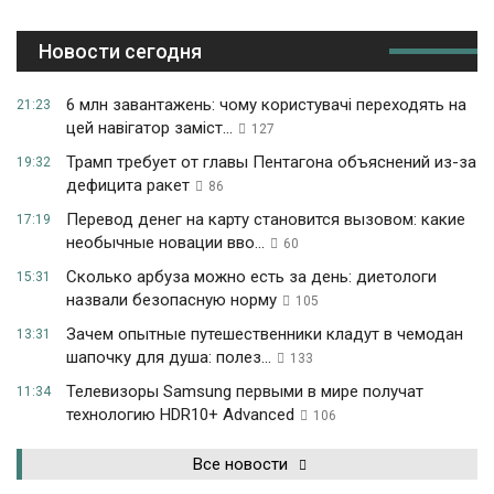
Новости сегодня
6 млн завантажень: чому користувачі переходять на
21:23
цей навігатор заміст...
127
Трамп требует от главы Пентагона объяснений из-за
19:32
дефицита ракет
86
Перевод денег на карту становится вызовом: какие
17:19
необычные новации вво...
60
Сколько арбуза можно есть за день: диетологи
15:31
назвали безопасную норму
105
Зачем опытные путешественники кладут в чемодан
13:31
шапочку для душа: полез...
133
Телевизоры Samsung первыми в мире получат
11:34
технологию HDR10+ Advanced
106
Все новости